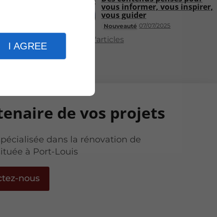
vous informer, vous inspirer,
vous guider
07/07/2025
Nouveauté
Plus d'articles
I AGREE
tenaire de vos projets
spécialisée dans la rénovation de
ituée à Port-Louis
ctez-nous