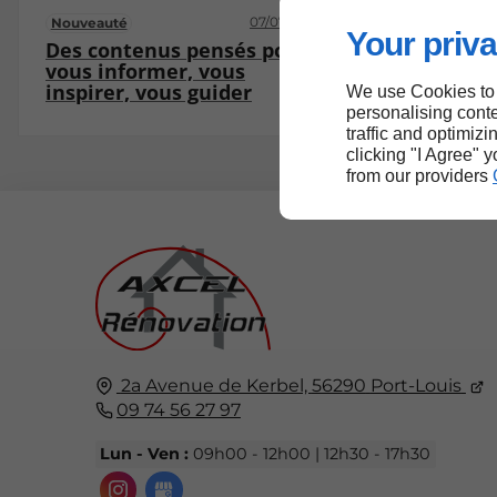
07/07/2025
Nouveauté
Your priva
Des contenus pensés pour
vous informer, vous
inspirer, vous guider
We use Cookies to
personalising conte
traffic and optimizi
clicking "I Agree" 
from our providers
2a Avenue de Kerbel,
56290
Port-Louis
09 74 56 27 97
Lun - Ven :
09h00 - 12h00 | 12h30 - 17h30