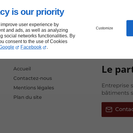
cy is our priority
 improve user experience by
Customize
nt and ads, as well as analyzing
ng social networks functionalities. By
you consent to the use of Cookies
Google
Facebook
.
Le par
Accueil
Contactez-nous
Entreprise 
Mentions légales
bâtiments s
Plan du site
Conta